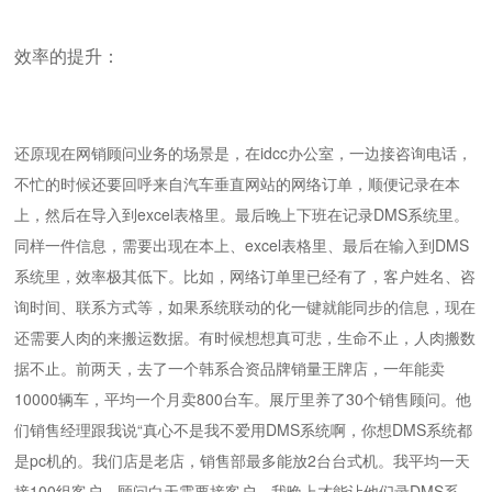
效率的提升：
还原现在网销顾问业务的场景是，在idcc办公室，一边接咨询电话，
不忙的时候还要回呼来自汽车垂直网站的网络订单，顺便记录在本
上，然后在导入到excel表格里。最后晚上下班在记录DMS系统里。
同样一件信息，需要出现在本上、excel表格里、最后在输入到DMS
系统里，效率极其低下。比如，网络订单里已经有了，客户姓名、咨
询时间、联系方式等，如果系统联动的化一键就能同步的信息，现在
还需要人肉的来搬运数据。有时候想想真可悲，生命不止，人肉搬数
据不止。前两天，去了一个韩系合资品牌销量王牌店，一年能卖
10000辆车，平均一个月卖800台车。展厅里养了30个销售顾问。他
们销售经理跟我说“真心不是我不爱用DMS系统啊，你想DMS系统都
是pc机的。我们店是老店，销售部最多能放2台台式机。我平均一天
接100组客户，顾问白天需要接客户，我晚上才能让他们录DMS系