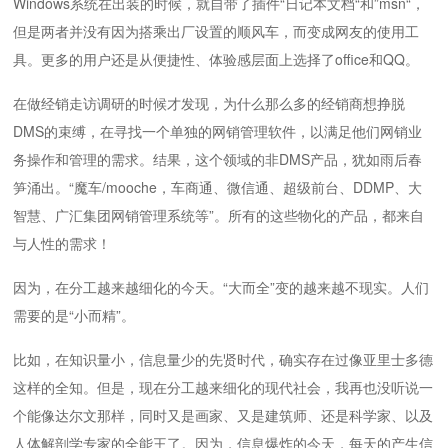
Windows系统在出装的时候，就自带了插件“日记本文档“和”msn“，
但是两者并没有因为搭乘出厂设置的顺风车，而变成网友的使用工
具。更多的用户还是从便捷性、体验感层面上选择了office和QQ。
在做经销走访调研的时候才发现，为什么那么多的经销商想挣脱
DMS的束缚，在寻找一个单独的网销管理软件，以满足他们网销业
务操作和管理的需求。结果，这个领域的非DMS产品，犹如雨后春
笋涌出。“魔车/mooche，车商通、微信通、超级前台、DDMP、大
智慧、广汇集团网销管理系统等”。所有的这些物化的产品，都来自
与人性的需求！
因为，在分工越来越细化的今天。“大而全”变的越来越不现实。人们
需要的是“小而精”。
比如，在知识量小，信息量少的先贤时代，确实存在过像亚里士多德
这样的全知。但是，现在分工越来细化的现代社会，我再也没听说一
个能像达尔文那样，同时又是画家、又是建筑师、还是科学家、以及
人体解剖学专家的全能王了。因为，信息爆炸的今天，每天的产生信