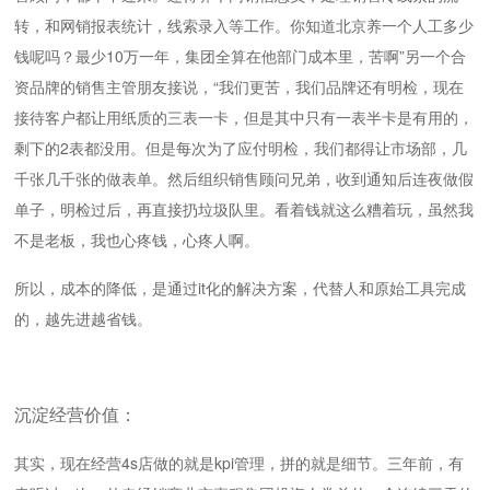
转，和网销报表统计，线索录入等工作。你知道北京养一个人工多少
钱呢吗？最少10万一年，集团全算在他部门成本里，苦啊”另一个合
资品牌的销售主管朋友接说，“我们更苦，我们品牌还有明检，现在
接待客户都让用纸质的三表一卡，但是其中只有一表半卡是有用的，
剩下的2表都没用。但是每次为了应付明检，我们都得让市场部，几
千张几千张的做表单。然后组织销售顾问兄弟，收到通知后连夜做假
单子，明检过后，再直接扔垃圾队里。看着钱就这么糟着玩，虽然我
不是老板，我也心疼钱，心疼人啊。
所以，成本的降低，是通过it化的解决方案，代替人和原始工具完成
的，越先进越省钱。
沉淀经营价值：
其实，现在经营4s店做的就是kpi管理，拼的就是细节。三年前，有