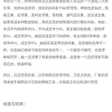
幸听过一次，传奇经销商北京嘉程集团投资人常总的一个连续三天的
分享。他把4s店经营，细化到240多个kpi管理指。网销也是如此，线
索总量、处理量、及时处理量、留档量、邀约进店量、进店成交量。
如果形成各种数据指标，再把店里的销售顾问进行横向对标。例如，
本店平均留档率50%，平均成交率10%。美女顾问铁铁梅，留档率
80%，成交率30%。她就应该是学习的榜样。美女2顾问李棒槌，留
档率40%，成交率5%。她就应该是帮扶的对象。虽然都转化率不一
样。但是她们俩有可能卖同样多的车！。一月都卖10辆车。但是李
棒槌同学，她一定浪费了很多的销售线索。这是每一个总经理所不能
容忍的。线索即钱。
所以，沉淀经营价值，让经销商店的管理岗、乃至大区的、厂家的管
理者都手握BI设计完美的网销工具，才能真正对过程进行管理。
链接互联网：